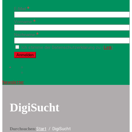
*
E-Mail
*
Vorname
*
Nachname
Ich stimme der Datenschutzerklärung zu. (
Link
)
Newsletter
DigiSucht
Start
DigiSucht
Durchsuchen: