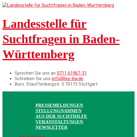
Landesstelle für
Suchtfragen in Baden-
Württemberg
Sprechen Sie uns an
0711 61967-31
Schreiben Sie uns
info@lss-bw.de
Büro:
Stauffenbergstr. 3 70173 Stuttgart
DIE LANDESSTELLE
AKTUELLES
PRESSEMELDUNGEN
STELLUNGNAHMEN
AUS DER SUCHTHILFE
VERANSTALTUNGEN
NEWSLETTER
BERATUNG