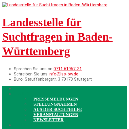
Landesstelle für
Suchtfragen in Baden-
Württemberg
Sprechen Sie uns an
0711 61967-31
Schreiben Sie uns
info@lss-bw.de
Büro:
Stauffenbergstr. 3 70173 Stuttgart
DIE LANDESSTELLE
AKTUELLES
PRESSEMELDUNGEN
STELLUNGNAHMEN
AUS DER SUCHTHILFE
VERANSTALTUNGEN
NEWSLETTER
BERATUNG