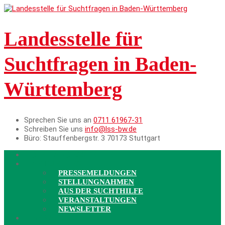
Landesstelle für
Suchtfragen in Baden-
Württemberg
Sprechen Sie uns an
0711 61967-31
Schreiben Sie uns
info@lss-bw.de
Büro:
Stauffenbergstr. 3 70173 Stuttgart
DIE LANDESSTELLE
AKTUELLES
PRESSEMELDUNGEN
STELLUNGNAHMEN
AUS DER SUCHTHILFE
VERANSTALTUNGEN
NEWSLETTER
BERATUNG