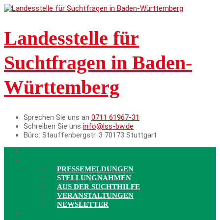
Landesstelle für
Suchtfragen in Baden-
Württemberg
Sprechen Sie uns an
0711 61967-31
Schreiben Sie uns
info@lss-bw.de
Büro:
Stauffenbergstr. 3 70173 Stuttgart
DIE LANDESSTELLE
AKTUELLES
PRESSEMELDUNGEN
STELLUNGNAHMEN
AUS DER SUCHTHILFE
VERANSTALTUNGEN
NEWSLETTER
BERATUNG