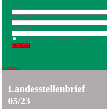
*
E-Mail
*
Vorname
*
Nachname
Ich stimme der Datenschutzerklärung zu. (
Link
)
Newsletter
Landesstellenbrief
05/23