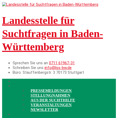
Landesstelle für
Suchtfragen in Baden-
Württemberg
Sprechen Sie uns an
0711 61967-31
Schreiben Sie uns
info@lss-bw.de
Büro:
Stauffenbergstr. 3 70173 Stuttgart
DIE LANDESSTELLE
AKTUELLES
PRESSEMELDUNGEN
STELLUNGNAHMEN
AUS DER SUCHTHILFE
VERANSTALTUNGEN
NEWSLETTER
BERATUNG