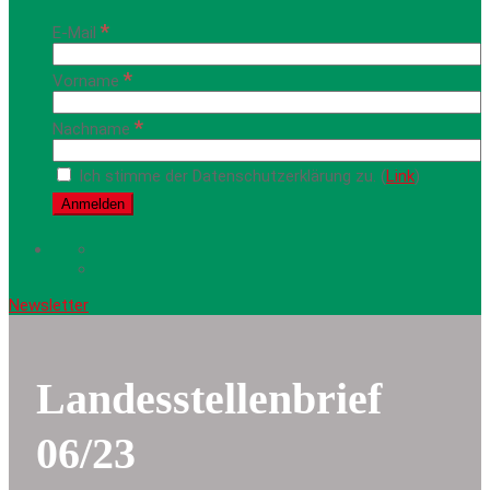
*
E-Mail
*
Vorname
*
Nachname
Ich stimme der Datenschutzerklärung zu. (
Link
)
Newsletter
Landesstellenbrief
06/23