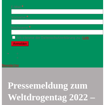
*
E-Mail
*
Vorname
*
Nachname
Ich stimme der Datenschutzerklärung zu. (
Link
)
Newsletter
Pressemeldung zum
Weltdrogentag 2022 –