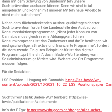
dann mit dem Schwung von Bundesmitteln unsere
Suchtprävention ausbauen können. Denn wir sind total
ausgebucht und können mit unseren Mitteln neue Angebote
nicht mehr aufnehmen.“
Neben dem flächendeckenden Ausbau qualitätsgesicherter
Suchtprävention fordert die Landesstelle den Ausbau von
Konsumreduktionsprogrammen. „Nicht jeder Konsum von
Cannabis muss gleich in eine Abhängigkeit führen.
Konsumkompetenz ist das Zauberwort und dafür benötigen wir
niedrigschwellige, attraktive und finanzierte Programme“, fordert
die Vorsitzende. Ein gutes Beispiel dafür ist das digitale
Programm „quit the shit“, das in Baden-Württemberg vom
Sozialministerium gefördert wird. Weitere vor Ort Programme
müssen folgen.
Für die Redaktion:
LSS Position – Umgang mit Cannabis:
https://lss-bw.de/wp-
content/uploads/2021/10/2021_10_22_LSS_Positionspapier_Can
Suchthilfestatistik Baden-Württemberg: https://lss-
bw.de/publikationen/#dokumente
Info der BZgA:
https://www.drugcom.de/drogen/alles-ueber-