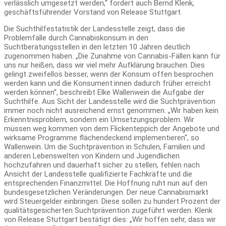
verlässlich umgesetzt werden,“ fordert auch Bernd Klenk,
geschäftsführender Vorstand von Release Stuttgart.
Die Suchthilfestatistik der Landesstelle zeigt, dass die
Problemfälle durch Cannabiskonsum in den
Suchtberatungsstellen in den letzten 10 Jahren deutlich
zugenommen haben. „Die Zunahme von Cannabis-Fällen kann für
uns nur heißen, dass wir viel mehr Aufklärung brauchen. Dies
gelingt zweifellos besser, wenn der Konsum offen besprochen
werden kann und die Konsument:innen dadurch früher erreicht
werden können“, beschreibt Elke Wallenwein die Aufgabe der
Suchthilfe. Aus Sicht der Landesstelle wird die Suchtprävention
immer noch nicht ausreichend ernst genommen. „Wir haben kein
Erkenntnisproblem, sondern ein Umsetzungsproblem. Wir
müssen weg kommen von dem Flickenteppich der Angebote und
wirksame Programme flächendeckend implementieren“, so
Wallenwein. Um die Suchtprävention in Schulen, Familien und
anderen Lebenswelten von Kindern und Jugendlichen
hochzufahren und dauerhaft sicher zu stellen, fehlen nach
Ansicht der Landesstelle qualifizierte Fachkräfte und die
entsprechenden Finanzmittel. Die Hoffnung ruht nun auf den
bundesgesetzlichen Veränderungen. Der neue Cannabismarkt
wird Steuergelder einbringen. Diese sollen zu hundert Prozent der
qualitätsgesicherten Suchtprävention zugeführt werden. Klenk
von Release Stuttgart bestätigt dies: „Wir hoffen sehr, dass wir