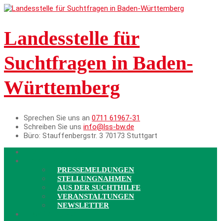
Landesstelle für
Suchtfragen in Baden-
Württemberg
Sprechen Sie uns an
0711 61967-31
Schreiben Sie uns
info@lss-bw.de
Büro:
Stauffenbergstr. 3 70173 Stuttgart
DIE LANDESSTELLE
AKTUELLES
PRESSEMELDUNGEN
STELLUNGNAHMEN
AUS DER SUCHTHILFE
VERANSTALTUNGEN
NEWSLETTER
BERATUNG