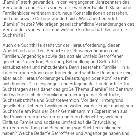
„Familie“ stark gewandelt. In den vergangenen Jahrzehnten das
Verständnis und Praxis von Familie weiterentwickelt: Klassische
Familienbilder verändern sich, neue Konstellationen entstehen,
und das soziale Gefüge wandelt sich. Was aber bedeutet
„Familie“ heute? Wie prägen gesellschaftliche Veränderungen das
Verständnis von Familie und welchen Einfluss hat dies auf die
Suchthilfe?
Auch die Suchthilfe steht vor der Herausforderung, diesen
Wandel aufzugreifen, Bedarfe gezielt wahrzunehmen und
Familien, Angehörige sowie das soziale Umfeld Betroffener
gezielt in Prävention, Beratung, Behandlung und Selbsthilfe
einzubeziehen und mitzudenken. Denn feststeht: Familie – in all
ihren Formen – kann eine tragende und wichtige Ressource sein,
aber auch Herausforderungen, Belastungen oder Konflikte mit
sich bringen. Die diesjährige Landestagung der Landesstelle für
Suchtfragen stellt daher das große Thema „Familie“ ins Zentrum
und widmet sich der Familienorientierung in der Suchthilfe,
Suchtselbsthilfe und Suchtprävention. Vor dem Hintergrund
gesellschaftlicher Entwicklungen wollen wir der Frage nachgehen:
Suchthilfe am Puls der Zeit? Gemeinsam mit Expert:innen aus
der Praxis möchten wir unter anderem beleuchten, welchen
Einfluss Familie und soziales Umfeld auf die Entwicklung,
Aufrechterhaltung und Behandlung von Suchterkrankungen
haben? Welche Bedarfe Betroffene und Angehörige haben und