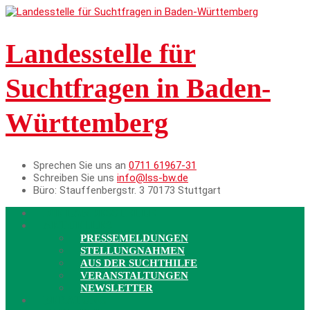
Landesstelle für
Suchtfragen in Baden-
Württemberg
Sprechen Sie uns an
0711 61967-31
Schreiben Sie uns
info@lss-bw.de
Büro:
Stauffenbergstr. 3 70173 Stuttgart
DIE LANDESSTELLE
AKTUELLES
PRESSEMELDUNGEN
STELLUNGNAHMEN
AUS DER SUCHTHILFE
VERANSTALTUNGEN
NEWSLETTER
BERATUNG